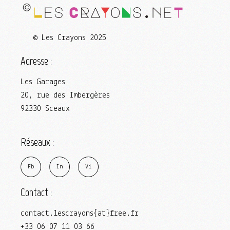
© Les Crayons 2025
Adresse :
Les Garages
20, rue des Imbergères
92330 Sceaux
Réseaux :
F
b
I
n
V
i
Contact :
contact.lescrayons{at}free.fr
+33 06 07 11 03 66