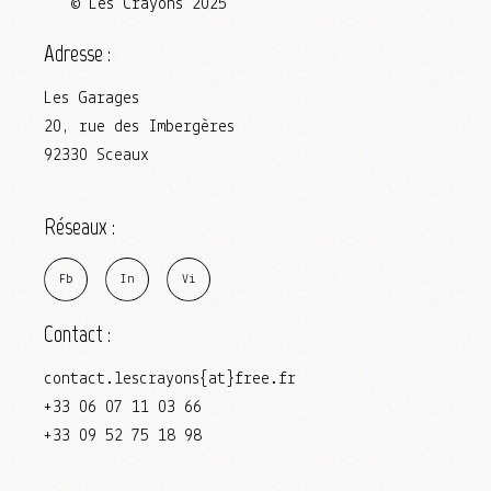
© Les Crayons 2025
Adresse :
Les Garages
20, rue des Imbergères
92330 Sceaux
Réseaux :
F
b
I
n
V
i
Contact :
contact.lescrayons{at}free.fr
+33 06 07 11 03 66
+33 09 52 75 18 98