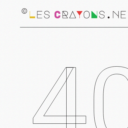
Desig
Graph
Scéno
4