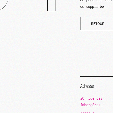
La page que vous
ou supprimée.
RETOUR
Adresse :
20, rue des
Imbergères,