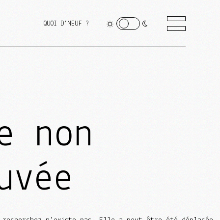
QUOI D’NEUF ?
e non
uvée