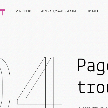
PORTFOLIO
PORTRAIT/SAVOIR-FAIRE
CONTACT
n Web
isme
graphie/Design
Design Web
04
Graphisme
Scénographie/Design
Pag
tro