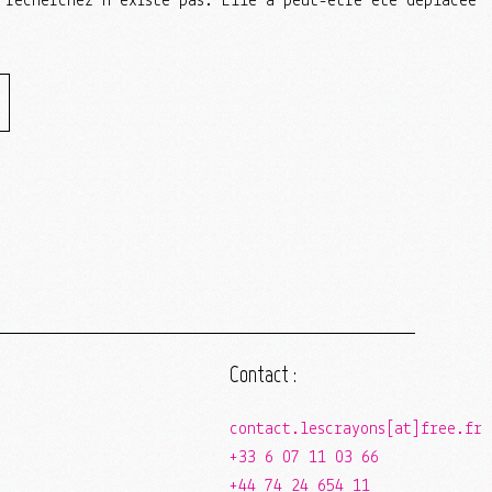
 recherchez n'existe pas. Elle a peut-être été déplacée
Contact :
contact.lescrayons[at]free.fr
+33 6 07 11 03 66
+44 74 24 654 11