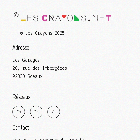
© Les Crayons 2025
Adresse :
Les Garages
20, rue des Imbergères
92330 Sceaux
Réseaux :
F
b
I
n
V
i
Contact :