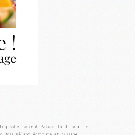
tographe Laurent Patouillard, pour le
s-Bois mêlant écriture et cuisine.