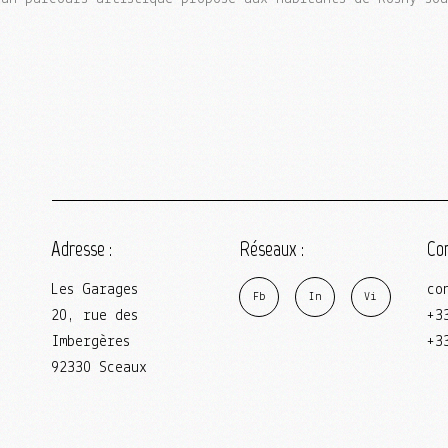
Adresse :
Réseaux :
Con
Les Garages
co
F
b
I
n
V
i
20, rue des
+3
Imbergères
+3
92330 Sceaux