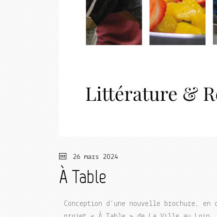
26 mars 2024
À Table
Conception d’une nouvelle brochure, en 
projet « À Table » de La Ville au Loin, 