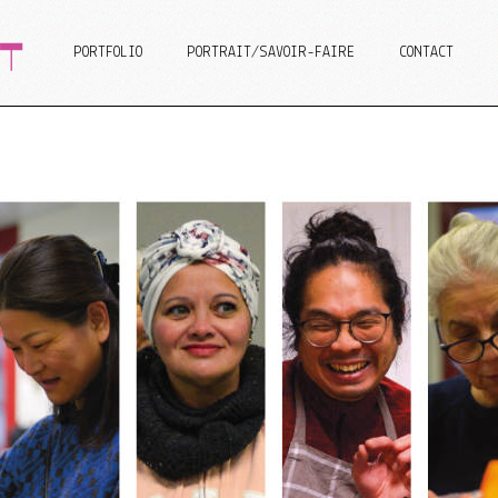
PORTFOLIO
PORTRAIT/SAVOIR-FAIRE
CONTACT
n Web
isme
graphie/Design
Design Web
Graphisme
Scénographie/Design