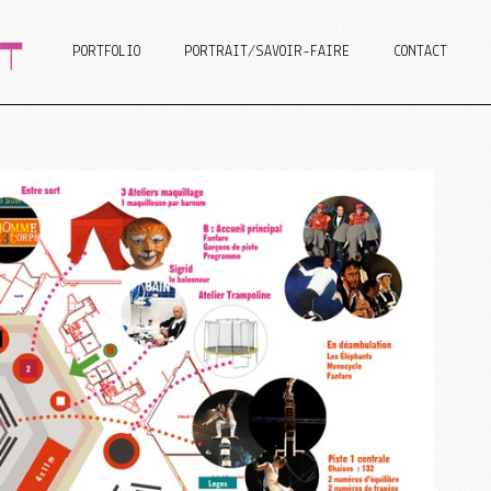
PORTFOLIO
PORTRAIT/SAVOIR-FAIRE
CONTACT
n Web
isme
graphie/Design
Design Web
Graphisme
Scénographie/Design