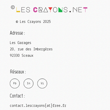
© Les Crayons 2025
Adresse :
Les Garages
20, rue des Imbergères
92330 Sceaux
Réseaux :
F
b
I
n
V
i
Contact :
contact.lescrayons{at}free.fr