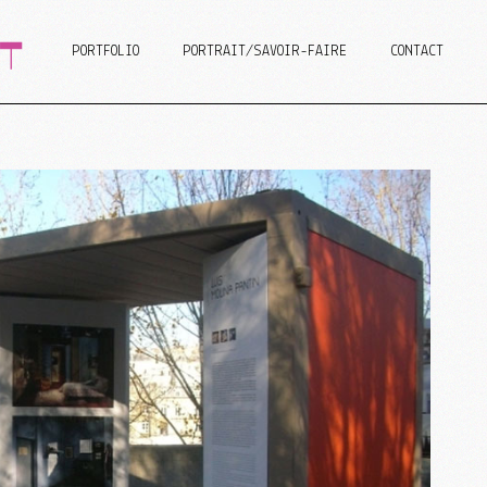
PORTFOLIO
PORTRAIT/SAVOIR-FAIRE
CONTACT
n Web
isme
graphie/Design
Design Web
Graphisme
Scénographie/Design