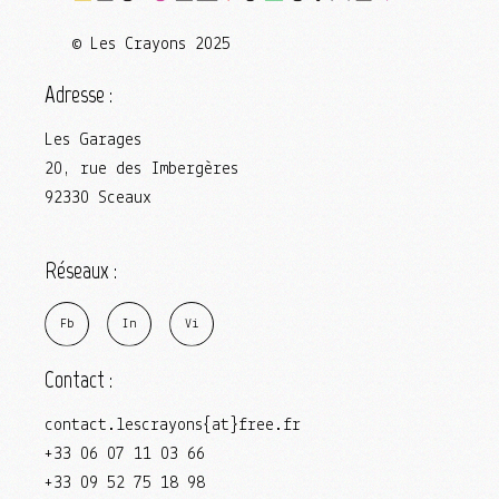
© Les Crayons 2025
Adresse :
Les Garages
20, rue des Imbergères
92330 Sceaux
Réseaux :
F
b
I
n
V
i
Contact :
contact.lescrayons{at}free.fr
+33 06 07 11 03 66
+33 09 52 75 18 98