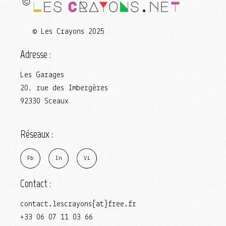
© Les Crayons 2025
Adresse :
Les Garages
20, rue des Imbergères
92330 Sceaux
Réseaux :
F
b
I
n
V
i
Contact :
contact.lescrayons{at}free.fr
+33 06 07 11 03 66